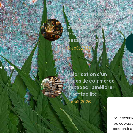
Ins
Achat d’impulsion en
act
bureau de tabac : les
produits qui
transforment le
passage en panier
6 août 2026
de Vente
Valorisation d’un
fonds de commerce
de tabac : améliorer
la rentabilité
3 août 2026
Pour offrir
les cookies
consentir à