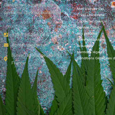
Genetik — La marque qui
Mon Compte Pro
performe chez les buralistes.
Créer un compte
Contactez-nous
Service Client
Nos produits
+33 6 66 25 54 57
Notre production
contact@genetik.fr
Actualités
Mentions légales
Bureau à Roanne, 42300,
Conditions Générales 
France